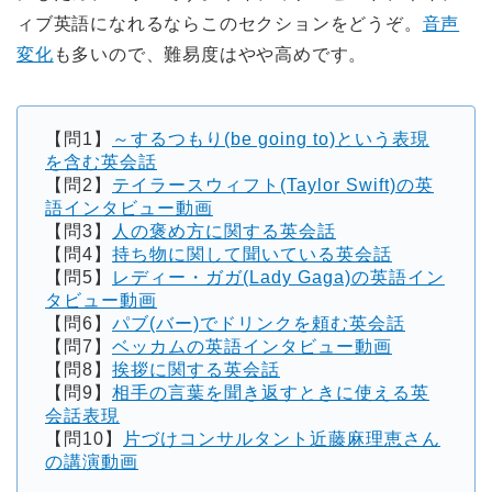
ィブ英語になれるならこのセクションをどうぞ。
音声
変化
も多いので、難易度はやや高めです。
【問1】
～するつもり(be going to)という表現
を含む英会話
【問2】
テイラースウィフト(Taylor Swift)の英
語インタビュー動画
【問3】
人の褒め方に関する英会話
【問4】
持ち物に関して聞いている英会話
【問5】
レディー・ガガ(Lady Gaga)の英語イン
タビュー動画
【問6】
パブ(バー)でドリンクを頼む英会話
【問7】
ベッカムの英語インタビュー動画
【問8】
挨拶に関する英会話
【問9】
相手の言葉を聞き返すときに使える英
会話表現
【問10】
片づけコンサルタント近藤麻理恵さん
の講演動画