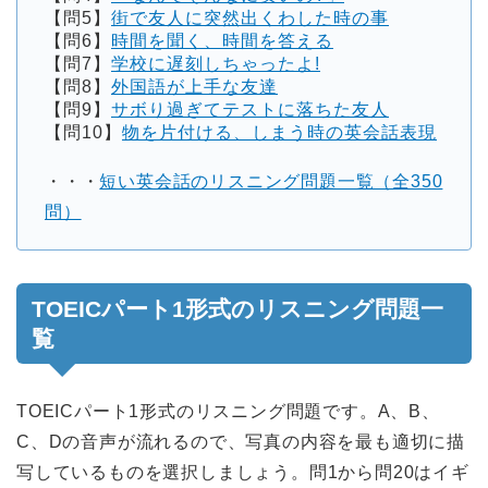
【問5】
街で友人に突然出くわした時の事
【問6】
時間を聞く、時間を答える
【問7】
学校に遅刻しちゃったよ!
【問8】
外国語が上手な友達
【問9】
サボり過ぎてテストに落ちた友人
【問10】
物を片付ける、しまう時の英会話表現
・・・
短い英会話のリスニング問題一覧（全350
問）
TOEICパート1形式のリスニング問題一
覧
TOEICパート1形式のリスニング問題です。A、B、
C、Dの音声が流れるので、写真の内容を最も適切に描
写しているものを選択しましょう。問1から問20はイギ