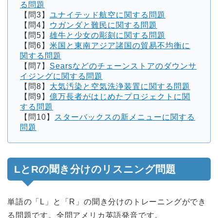
る問題
【問3】
ユナイテッド航空に関する問題
【問4】
ウガンダと難民に関する問題
【問5】
雄牛と少女の彫刻に関する問題
【問6】
米国と東南アジア諸国の貿易不均衡に
関する問題
【問7】
Searsなどのチェーンストアのダウンサ
イジングに関する問題
【問8】
大気汚染と空気洗浄装置に関する問題
【問9】
億万長者がはじめたプロジェクトに関
する問題
【問10】
スターバックスの新メニューに関する
問題
LとRの聞き分けのリスニング問題
単語の「L」と「R」の聞き分けのトレーニングができ
る問題です。全問アメリカ英語発音です。