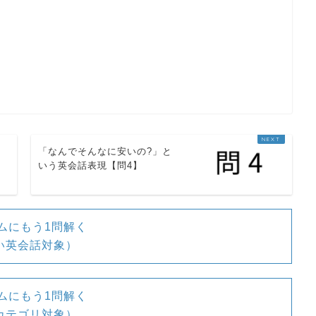
「なんでそんなに安いの?」と
いう英会話表現【問4】
辞書
ムにもう1問解く
英
W
L
い英会話対象）
英
W
L
ムにもう1問解く
カテゴリ対象）