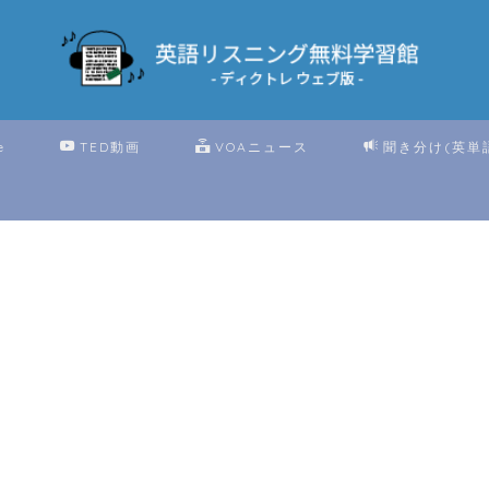
e
TED動画
VOAニュース
聞き分け(英単