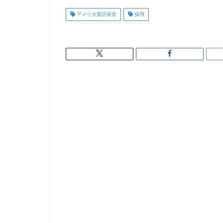
アメリカ英語発音
採用
How many resumes have
I don't remember.
今週何枚の履歴書を受け取