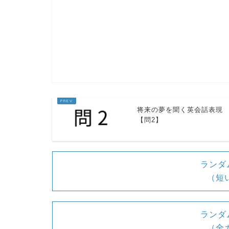
覚えていません。
将来の夢を聞く英会話表現
【問2】
単語熟語
ランダ
resume「履歴書」
（短
remember「覚えている、思い出す」
ランダ
（全