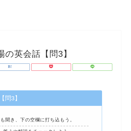
場の英会話【問3】
【問3】
回も聞き、下の空欄に打ち込もう。