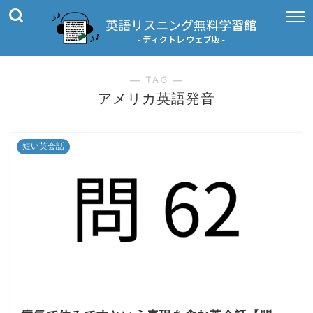
― TAG ―
アメリカ英語発音
短い英会話