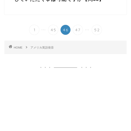
...
...
1
45
46
47
52
HOME
アメリカ英語発音