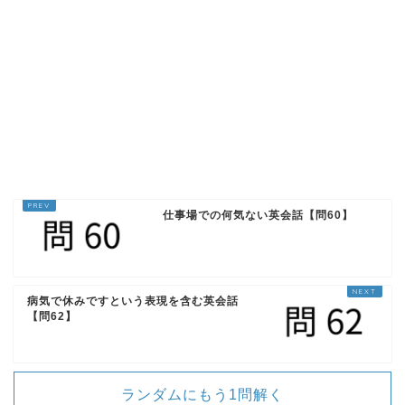
か?
1回再生
仕事場での何気ない英会話【問60】
ループ再生
病気で休みですという表現を含む英会話
【問62】
I was scared to be rejected.
拒絶される事が怖かったです。
ランダムにもう1問解く