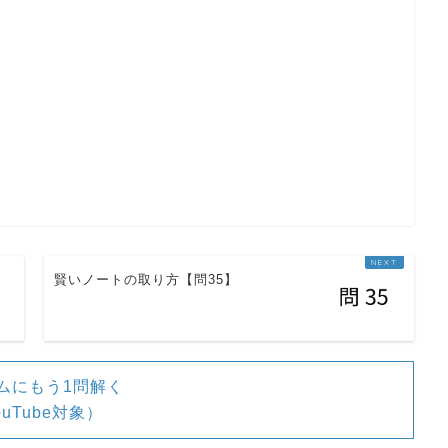
辞書
英
W
L
英
W
L
賢いノートの取り方【問35】
ムにもう1問解く
ouTube対象）