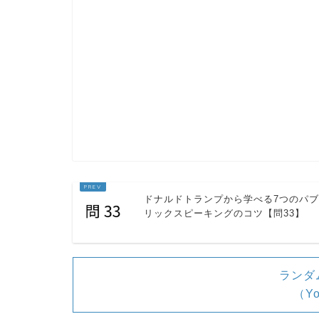
単語熟語
rip「剥ぎ取る、もぎ取る」
eyelash「まつげ」
ドナルドトランプから学べる7つのパブ
リックスピーキングのコツ【問33】
ランダ
（Y