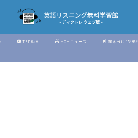
e
TED動画
VOAニュース
聞き分け(英単