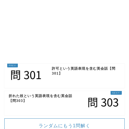
1回再生
ループ再生
許可という英語表現を含む英会話【問
301】
So what? I have money to burn.
だから何? 私はあり余るほど金をもってい
るよ。
折れた枝という英語表現を含む英会話
【問303】
ランダムにもう1問解く