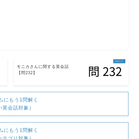
すが、元の状態に戻すことができませ
長い間、時計師のところで働いていま
を
モニカさんに関する英会話
【問232】
ムにもう1問解く
い英会話対象）
辞書
ムにもう1問解く
英
W
L
カテゴリ対象）