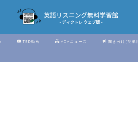
e
TED動画
VOAニュース
聞き分け(英単