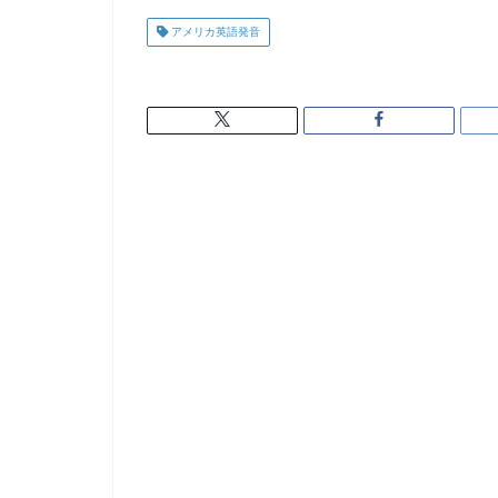
アメリカ英語発音
I took apart my watch ye
together.
Leave it to me. I worked
time.