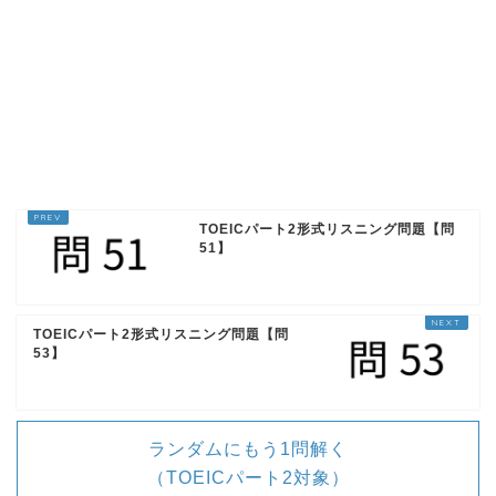
1回再生
ループ再生
TOEICパート2形式リスニング問題【問
51】
No, the staff said it's out of stock.（正
TOEICパート2形式リスニング問題【問
解）
53】
到着していません、在庫切れだとスタッフ
は言いました（正解）
ランダムにもう1問解く
（TOEICパート2対象）