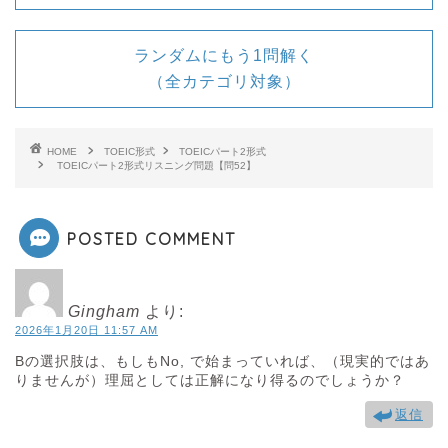
ランダムにもう1問解く
（全カテゴリ対象）
1回再生
HOME
TOEIC形式
TOEICパート2形式
TOEICパート2形式リスニング問題【問52】
ループ再生
POSTED COMMENT
Yes, the shipment won't be here until
next month.
Gingham
より:
到着しました、出荷品は来月までここに届
2026年1月20日 11:57 AM
きません
Bの選択肢は、もしもNo, で始まっていれば、（現実的ではあ
りませんが）理屈としては正解になり得るのでしょうか？
返信