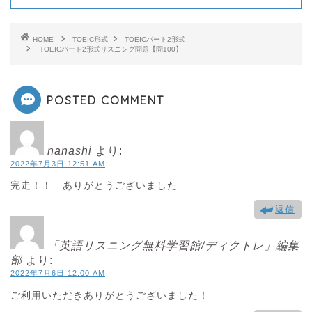
ループ再生
HOME
TOEIC形式
TOEICパート2形式
TOEICパート2形式リスニング問題【問100】
There are four colors, black, pink,
yellow and blue.
POSTED COMMENT
黒、ピンク、黄色、青の4つの色がありま
す
nanashi
より:
2022年7月3日 12:51 AM
完走！！ ありがとうございました
返信
1回再生
「英語リスニング無料学習館/ディクトレ」編集
部
より:
2022年7月6日 12:00 AM
ご利用いただきありがとうございました！
ループ再生