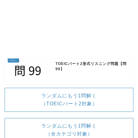
ループ再生
We need to share 40 documents.
私たちは40の書類を共有する必要がありま
す
TOEICパート2形式リスニング問題【問
99】
ランダムにもう1問解く
（TOEICパート2対象）
1回再生
ランダムにもう1問解く
（全カテゴリ対象）