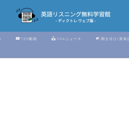
e
TED動画
VOAニュース
聞き分け(英単