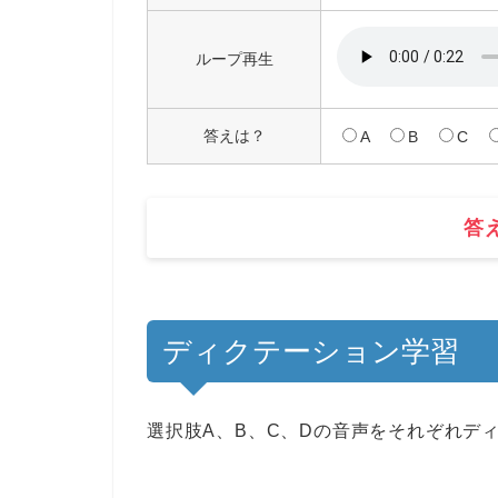
ループ再生
答えは？
A
B
C
答
ディクテーション学習
選択肢A、B、C、Dの音声をそれぞれデ