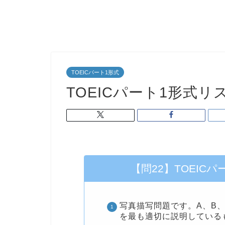
TOEICパート1形式
TOEICパート1形式リ
【問22】TOEIC
写真描写問題です。A、B
を最も適切に説明している