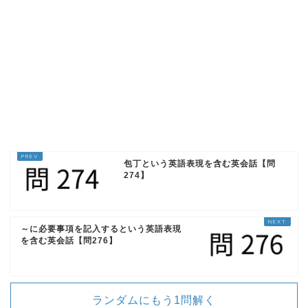
I got a call from him and he's going to
be late
彼から電話があり、遅れるようです。
包丁という英語表現を含む英会話【問
274】
～に必要事項を記入するという英語表現
を含む英会話【問276】
ランダムにもう1問解く